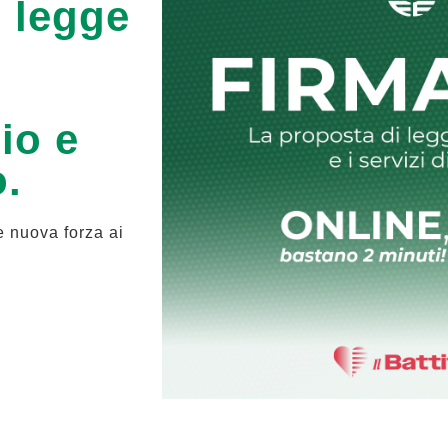
 legge
e
io e
o.
e nuova forza ai