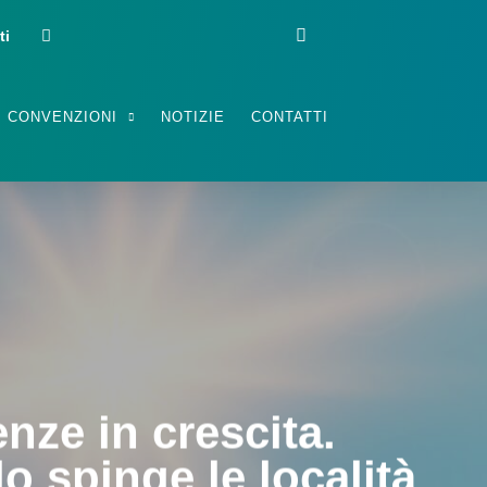
ti
CONVENZIONI
NOTIZIE
CONTATTI
ze in crescita.
glioramento per Pil, fi
do spinge le località
ere la crescita e la d