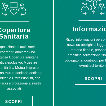
Informazi
Copertura
Sanitaria
Ricevi informazioni person
news su obblighi di legge,
sposizione di tutti i soci
materia fiscale, previde
esercenti abbiamo una
creditizia, formazione fin
giosa Copertura sanitaria
obbligatoria, contributi per
ativa esclusiva. A gestire
eventi sul territor
tunità è la Mutua Imprese
na mutua sanitaria dedicata
ditori e Professionisti, che
SCOPRI
ntaggi e protezione ai nostri
associati
SCOPRI