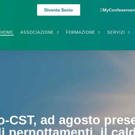
Diventa Socio
MyConfesercen
HOME
ASSOCIAZIONE
FORMAZIONE
SERVIZI
-CST, ad agosto presen
esercenti, segnali di mi
di pernottamenti, il cal
 Ora misure per sosten