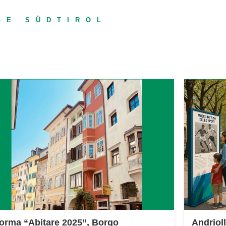
GE SÜDTIROL
driollo: “Un Museo Diffuso nei
Gennacca