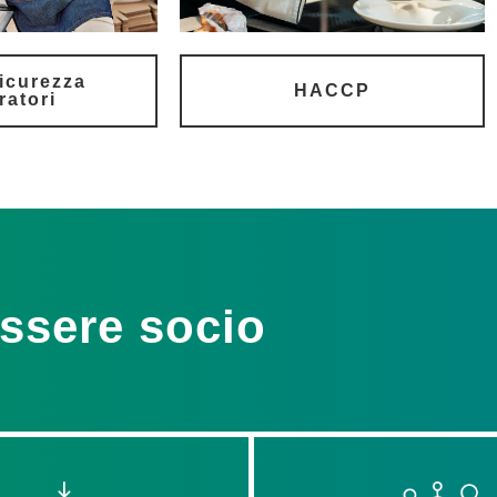
icurezza
HACCP
ratori
essere socio