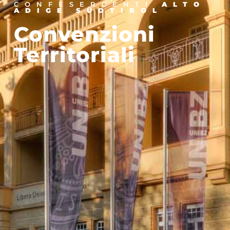
CONFESERCENTI
ALTO
ADIGE SÜDTIROL
Convenzioni
Territoriali