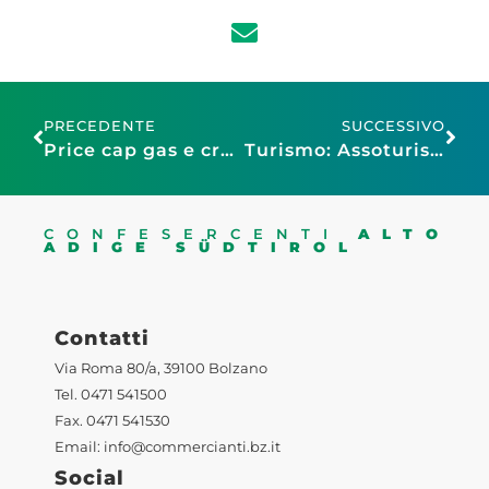
PRECEDENTE
SUCCESSIVO
Price cap gas e credito d’emergenza: i Ministri Ue ne discuteranno nel Consiglio di venerdì 9 settembre
Turismo: Assoturismo-CST, estate di ripartenza, 198,8 milioni di pernottamenti, +15,5% su 2021
CONFESERCENTI
ALTO
ADIGE SÜDTIROL
Contatti
Via Roma 80/a, 39100 Bolzano
Tel. 0471 541500
Fax. 0471 541530
Email:
info@commercianti.bz.it
Social