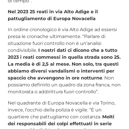
di tempo”.
Nel 2023 25 reati in via Alto Adige e il
pattugliamento di Europa Novacella
In ordine cronologico è via Alto Adige ad essersi
presa le cronache ultimamente. “Parlare di
situazione fuori controllo non è un’analisi
condivisibile.
I nostri dati ci dicono che a tutto
2023 i reati commessi in quella strada sono 25.
La media è di 2,5 al mese. Non solo, tra questi
abbiamo diversi vandalismi o interventi per
spaccio che avvengono in ore notturne
. Non
possiamo definirlo un quadro da zona franca, non
monitorata o addirittura fuori controllo”.
Nel quadrante di Europa Novacella e via Torino,
invece, l’occhio della polizia è vigile. “È un
quartiere che pattugliamo con costanza.
Molti
dei responsabili dei colpi effettuati in serie