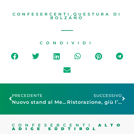
CONFESERCENTI
,
QUESTURA DI
BOLZANO
CONDIVIDI
PRECEDENTE
SUCCESSIVO
Nuovo stand al Mercatino: la birra di Bolzano diventa protagonista
Ristorazione, giù l’inflazione: “Forse a febbraio un calo dei prezzi”
CONFESERCENTI
ALTO
ADIGE SÜDTIROL