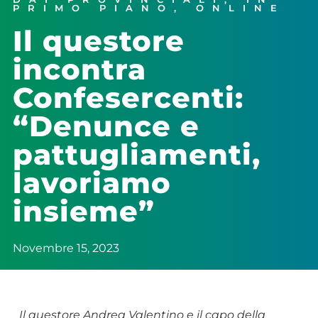
PRIMO PIANO
,
ONLINE
Il questore
incontra
Confesercenti:
“Denunce e
pattugliamenti,
lavoriamo
insieme”
Novembre 15, 2023
Il questore Andrea Valentino e il capo della