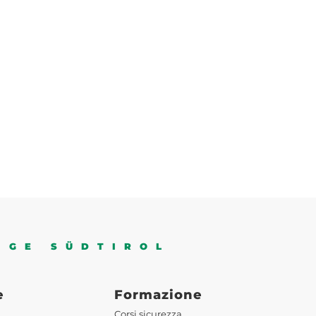
IGE SÜDTIROL
e
Formazione
Corsi sicurezza