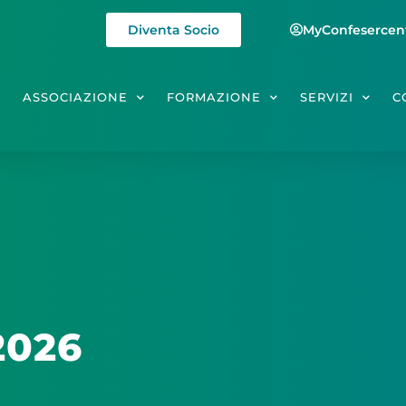
Diventa Socio
MyConfesercen
E
ASSOCIAZIONE
FORMAZIONE
SERVIZI
C
2026