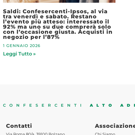
Saldi: Confesercenti-Ipsos, al via
tra venerdì e sabato. Restano
l’evento più atteso: interessato il
92% ma uno su due comprerà solo
con l’occasione giusta. Acquisti in
negozio per l’87%
1 GENNAIO 2026
Leggi Tutto »
CONFESERCENTI
ALTO AD
Contatti
Associazion
Via Roma 80/a, 39100 Bolzano
Chi Siamo