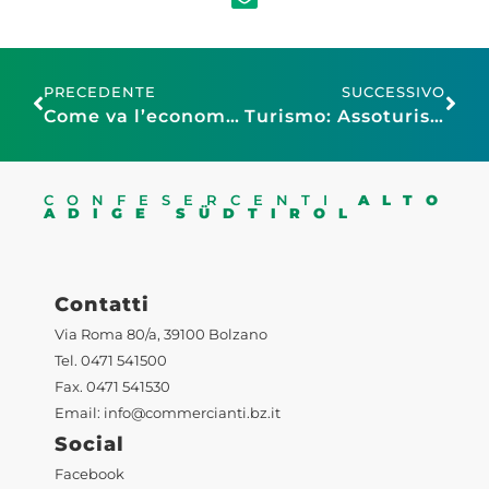
PRECEDENTE
SUCCESSIVO
Come va l’economia italiana: la nota Istat Novembre – Dicembre 2025
Turismo: Assoturismo-CST, 2025 verso record di presenze straniere, stimate in 271 milioni (+6,7%), spesa a 57,1 miliardi. Si conferma la forza del brand Italia
CONFESERCENTI
ALTO
ADIGE SÜDTIROL
Contatti
Via Roma 80/a, 39100 Bolzano
Tel. 0471 541500
Fax. 0471 541530
Email:
info@commercianti.bz.it
Social
Facebook