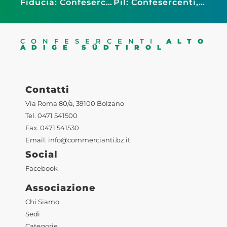
Fiducia: Confesercenti, miglioramento contenuto. Bene turismo e servizi, il commercio vede “grigio”
Pil: Confesercenti, rimbalzo di fine anno spinge la chiusura del 2025 sopra le stime del Governo. “Segnali incoraggianti, ma la crescita resta debole”
CONFESERCENTI
ALTO
ADIGE SÜDTIROL
Contatti
Via Roma 80/a, 39100 Bolzano
Tel. 0471 541500
Fax. 0471 541530
Email:
info@commercianti.bz.it
Social
Facebook
Associazione
Chi Siamo
Sedi
Categorie