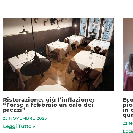
Ristorazione, giù l’inflazione:
Eco
“Forse a febbraio un calo dei
pic
prezzi”
in 
qua
23 NOVEMBRE 2023
22 
Leggi Tutto »
Legg