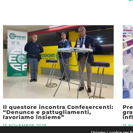
Il questore incontra Confesercenti:
Pre
“Denunce e pattugliamenti,
gra
lavoriamo insieme”
inf
15 NOVEMBRE 2023
15 
Usiamo i cookie per fo