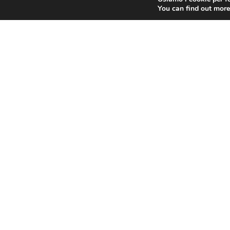
Leggi Tutto »
Legg
You can find out more
Nuovo stand al Mercatino: la birra
Con
di Bolzano diventa protagonista
dal
neg
8 NOVEMBRE 2023
ele