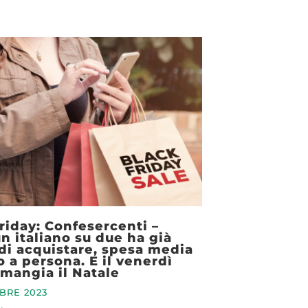
riday: Confesercenti –
un italiano su due ha già
di acquistare, spesa media
o a persona. E il venerdì
 mangia il Natale
BRE 2023