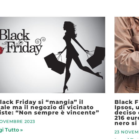
Black Friday si “mangia” il
Black F
ale ma il negozio di vicinato
Ipsos, 
iste: “Non sempre è vincente”
deciso 
216 eur
NOVEMBRE 2023
nero si
i Tutto »
23 NOVEM