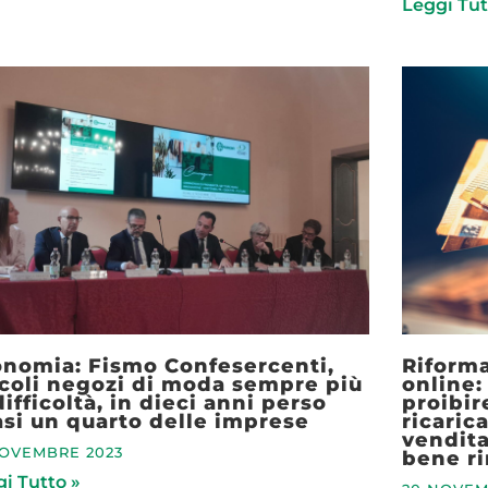
Leggi Tut
nomia: Fismo Confesercenti,
Riforma
coli negozi di moda sempre più
online:
difficoltà, in dieci anni perso
proibir
si un quarto delle imprese
ricaric
vendita
NOVEMBRE 2023
bene ri
i Tutto »