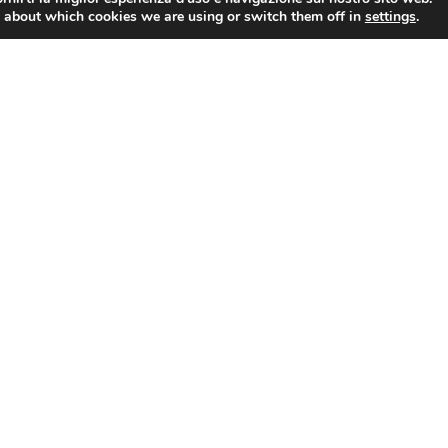
i Tutto »
 about which cookies we are using or switch them off in
settings
.
8 NOVEMB
Leggi Tut
tanti: Confesercenti,
Istat: 
l’obbligo di Pos al prelievo nei
crescit
ozi, su cash e moneta
nel 202
ttronica 10 anni di interventi e
ancora 