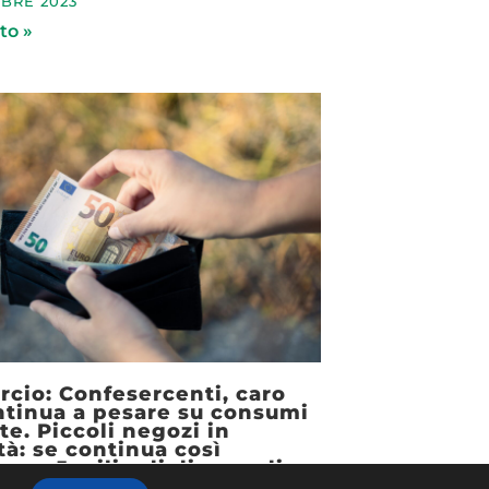
BRE 2023
to »
cio: Confesercenti, caro
ntinua a pesare su consumi
te. Piccoli negozi in
ltà: se continua così
nno 5 miliardi di euro di
 nel 2023