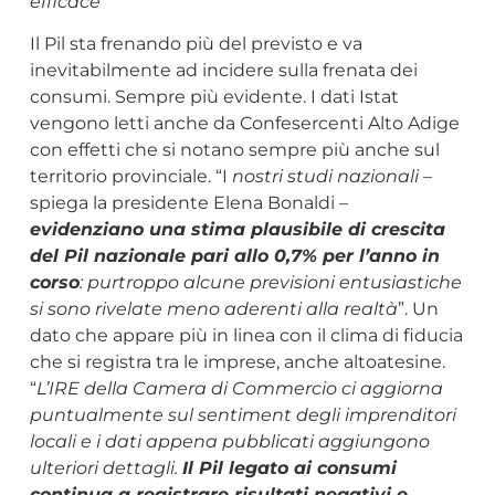
efficace”
Il Pil sta frenando più del previsto e va
inevitabilmente ad incidere sulla frenata dei
consumi. Sempre più evidente. I dati Istat
vengono letti anche da Confesercenti Alto Adige
con effetti che si notano sempre più anche sul
territorio provinciale. “I
nostri studi nazionali
–
spiega la presidente Elena Bonaldi –
evidenziano una stima plausibile di crescita
del Pil nazionale pari allo 0,7% per l’anno in
corso
: purtroppo alcune previsioni entusiastiche
si sono rivelate meno aderenti alla realtà
”. Un
dato che appare più in linea con il clima di fiducia
che si registra tra le imprese, anche altoatesine.
“
L’IRE della Camera di Commercio ci aggiorna
puntualmente sul sentiment degli imprenditori
locali e i dati appena pubblicati aggiungono
ulteriori dettagli.
Il Pil legato ai consumi
continua a registrare risultati negativi e