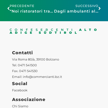
PRECEDENTE
SUCCESSIVO
“Noi ristoratori trasformati in broker delle materie prime”
Dagli ambulanti alla sfida digitale: 50 anni di Confesercenti
CONFESERCENTI
ALTO
ADIGE SÜDTIROL
Contatti
Via Roma 80/a, 39100 Bolzano
Tel. 0471 541500
Fax. 0471 541530
Email:
info@commercianti.bz.it
Social
Facebook
Associazione
Chi Siamo